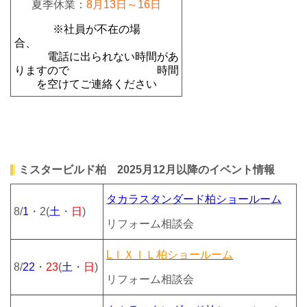
夏季休業：
8月13日～16日
※社員が不在の場
合、
電話に
出られない時間があ
りますので
時間
を空けてご連絡ください
ミスタービルド柏 2025月12月以降のイベント情報
タカラスタンダード柏ショールーム
8/
1
・2(
土
・
日
)
リフォーム相談会
LＩＸＩＬ柏ショールーム
8/
22
・
23
(
土
・
日
)
リフォーム相談会