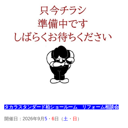
タカラスタンダード柏ショールーム リフォーム相談会
開催日：2026年9月
5
・
6
日（
土
・
日
）