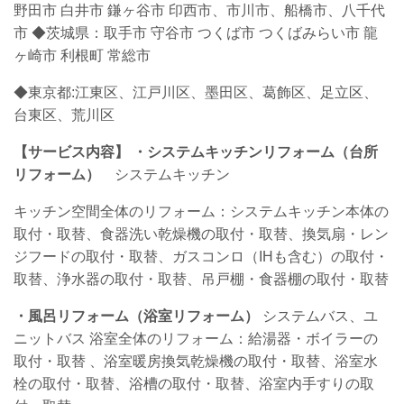
野田市 白井市 鎌ヶ谷市 印西市、市川市、船橋市、八千代
市
◆茨城県：取手市 守谷市 つくば市 つくばみらい市 龍
ヶ崎市 利根町 常総市
◆東京都:江東区、江戸川区、墨田区、葛飾区、足立区、
台東区、荒川区
【サービス内容】
・システムキッチンリフォーム（台所
リフォーム）
システムキッチン
キッチン空間全体のリフォーム：システムキッチン本体の
取付・取替、食器洗い乾燥機の取付・取替、換気扇・レン
ジフードの取付・取替、ガスコンロ（IHも含む）の取付・
取替、浄水器の取付・取替、吊戸棚・食器棚の取付・取替
・
風呂リフォーム（浴室リフォーム）
システムバス、ユ
ニットバス 浴室全体のリフォーム：給湯器・ボイラーの
取付・取替
、浴室暖房換気乾燥機の取付・取替、浴室水
栓の取付・取替、浴槽の取付・取替、浴室内手すりの取