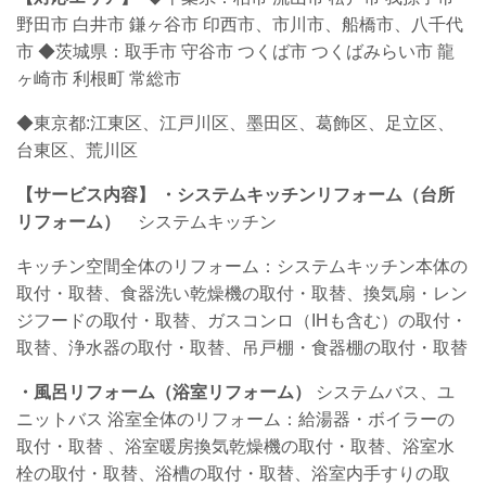
野田市 白井市 鎌ヶ谷市 印西市、市川市、船橋市、八千代
市
◆茨城県：取手市 守谷市 つくば市 つくばみらい市 龍
ヶ崎市 利根町 常総市
◆東京都:江東区、江戸川区、墨田区、葛飾区、足立区、
台東区、荒川区
【サービス内容】
・システムキッチンリフォーム（台所
リフォーム）
システムキッチン
キッチン空間全体のリフォーム：システムキッチン本体の
取付・取替、食器洗い乾燥機の取付・取替、換気扇・レン
ジフードの取付・取替、ガスコンロ（IHも含む）の取付・
取替、浄水器の取付・取替、吊戸棚・食器棚の取付・取替
・
風呂リフォーム（浴室リフォーム）
システムバス、ユ
ニットバス 浴室全体のリフォーム：給湯器・ボイラーの
取付・取替
、浴室暖房換気乾燥機の取付・取替、浴室水
栓の取付・取替、浴槽の取付・取替、浴室内手すりの取