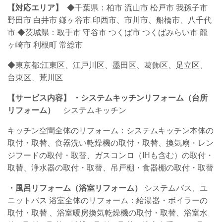
【対応エリア】
◆千葉県：柏市 流山市 松戸市 我孫子市
野田市 白井市 鎌ヶ谷市 印西市、市川市、船橋市、八千代
市
◆茨城県：取手市 守谷市 つくば市 つくばみらい市 龍
ヶ崎市 利根町 常総市
◆東京都:江東区、江戸川区、墨田区、葛飾区、足立区、
台東区、荒川区
【サービス内容】
・システムキッチンリフォーム（台所
リフォーム）
システムキッチン
キッチン空間全体のリフォーム：システムキッチン本体の
取付・取替、食器洗い乾燥機の取付・取替、換気扇・レン
ジフードの取付・取替、ガスコンロ（IHも含む）の取付・
取替、浄水器の取付・取替、吊戸棚・食器棚の取付・取替
・
風呂リフォーム（浴室リフォーム）
システムバス、ユ
ニットバス 浴室全体のリフォーム：給湯器・ボイラーの
取付・取替
、浴室暖房換気乾燥機の取付・取替、浴室水